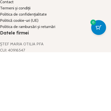
Contact
Termeni și condiții
Politica de confidențialitate
Politică cookie-uri (UE)
0
Politica de rambursări și returnări
Datele firmei
ŞTEF MARIA OTILIA PFA
CUI: 40916547
Nr. Reg. Comerț: F2019000596057
Sediul social: Str. Principală, Nr. 31, Subpiatră, Bihor
© 2026 Stropi Culoare. Toate drepturile rezervate.
Site realizat de
PROWEBZ
.
Magazin